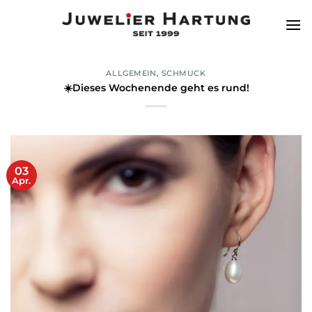
Zum
Inhalt
springen
ALLGEMEIN
,
SCHMUCK
☀️Dieses Wochenende geht es rund!
03
Apr.