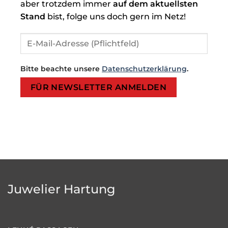
aber trotzdem immer
auf dem aktuellsten
Stand
bist, folge uns doch gern im Netz!
Bitte beachte unsere
Datenschutzerklärung
.
Bitte lasse dieses Feld leer.
Bitte lasse dieses Feld leer.
Juwelier Hartung