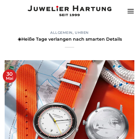
Zum
Inhalt
springen
ALLGEMEIN
,
UHREN
☀️Heiße Tage verlangen nach smarten Details
30
Mai