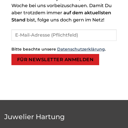
Woche bei uns vorbeizuschauen. Damit Du
aber trotzdem immer
auf dem aktuellsten
Stand
bist, folge uns doch gern im Netz!
Bitte beachte unsere
Datenschutzerklärung
.
Bitte lasse dieses Feld leer.
Bitte lasse dieses Feld leer.
Juwelier Hartung