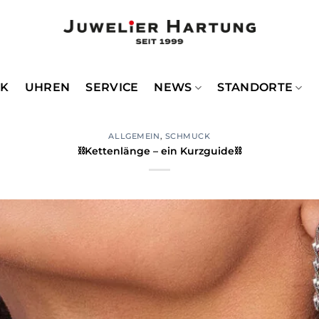
CK
UHREN
SERVICE
NEWS
STANDORTE
ALLGEMEIN
,
SCHMUCK
⛓Kettenlänge – ein Kurzguide⛓