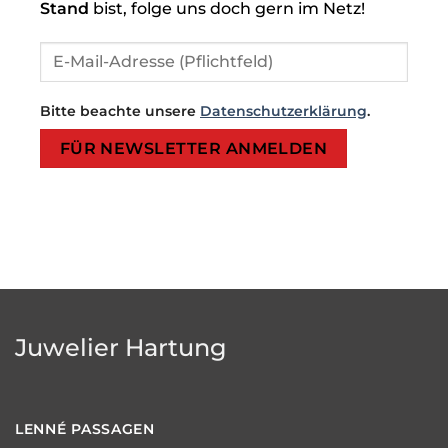
Stand
bist, folge uns doch gern im Netz!
Bitte beachte unsere
Datenschutzerklärung
.
Bitte lasse dieses Feld leer.
Bitte lasse dieses Feld leer.
Juwelier Hartung
LENNÉ
PASSAGEN