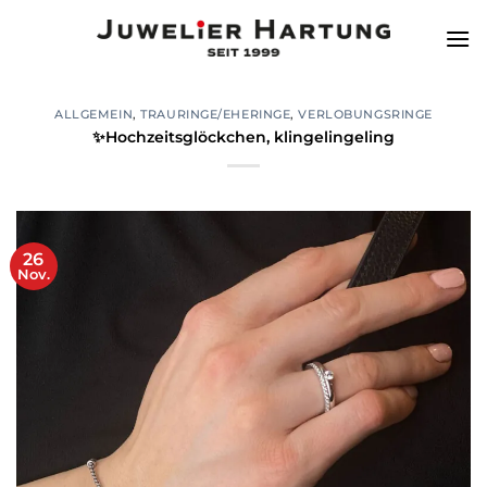
Zum
Inhalt
springen
ALLGEMEIN
,
TRAURINGE/EHERINGE
,
VERLOBUNGSRINGE
✨Hochzeitsglöckchen, klingelingeling
26
Nov.