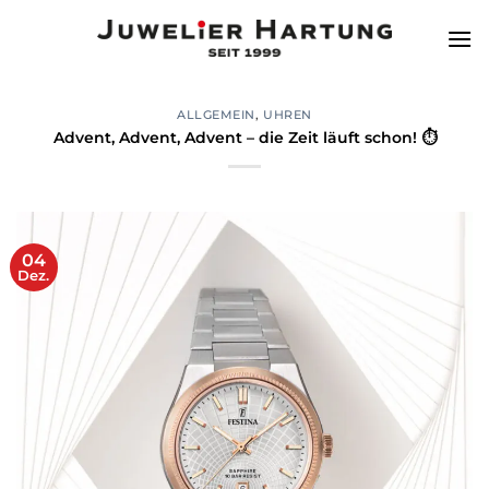
Zum
Inhalt
springen
ALLGEMEIN
,
UHREN
️Advent, Advent, Advent – die Zeit läuft schon! ⏱️
04
Dez.