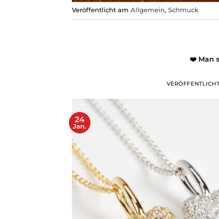
Veröffentlicht am
Allgemein
,
Schmuck
❤️ Man 
VERÖFFENTLICH
24
Jan.