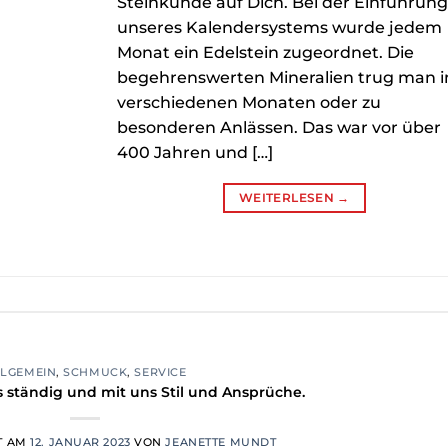
Steinkunde auf Dich. Bei der Einführun
unseres Kalendersystems wurde jedem
Monat ein Edelstein zugeordnet. Die
begehrenswerten Mineralien trug man i
verschiedenen Monaten oder zu
besonderen Anlässen. Das war vor über
400 Jahren und […]
WEITERLESEN
→
LLGEMEIN
,
SCHMUCK
,
SERVICE
 ständig und mit uns Stil und Ansprüche.
T AM
12. JANUAR 2023
VON
JEANETTE MUNDT