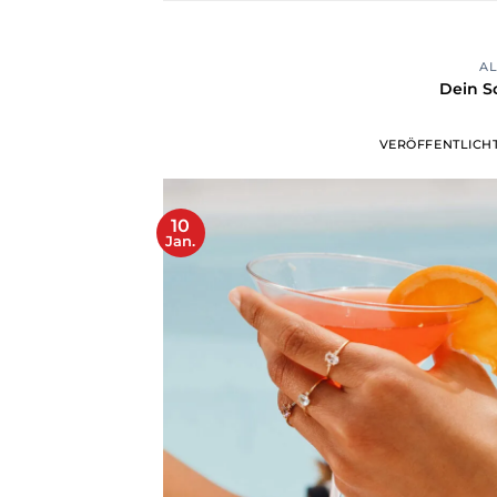
A
Dein S
VERÖFFENTLICH
10
Jan.