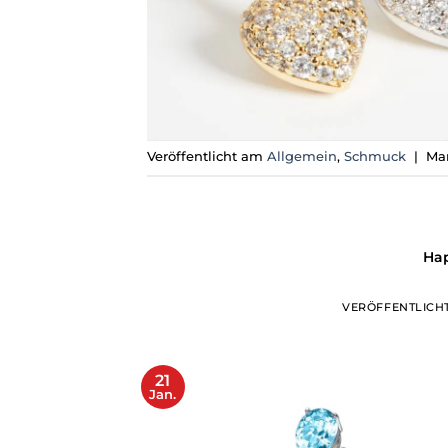
Veröffentlicht am
Allgemein
,
Schmuck
|
Ma
Ha
VERÖFFENTLICH
21
Jan.