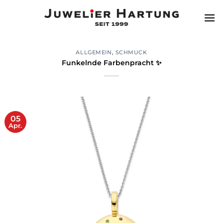
Zum
Inhalt
springen
ALLGEMEIN
,
SCHMUCK
Funkelnde Farbenpracht ✨
05
Apr.