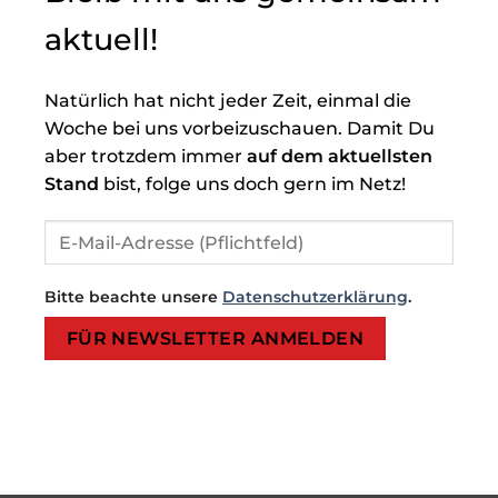
aktuell!
Natürlich hat nicht jeder Zeit, einmal die
Woche bei uns vorbeizuschauen. Damit Du
aber trotzdem immer
auf dem aktuellsten
Stand
bist, folge uns doch gern im Netz!
Bitte beachte unsere
Datenschutzerklärung
.
Bitte lasse dieses Feld leer.
Bitte lasse dieses Feld leer.