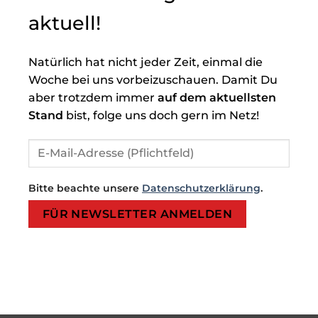
aktuell!
Natürlich hat nicht jeder Zeit, einmal die
Woche bei uns vorbeizuschauen. Damit Du
aber trotzdem immer
auf dem aktuellsten
Stand
bist, folge uns doch gern im Netz!
Bitte beachte unsere
Datenschutzerklärung
.
Bitte lasse dieses Feld leer.
Bitte lasse dieses Feld leer.