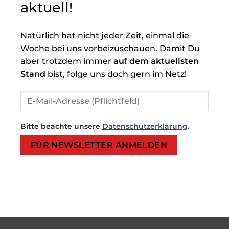
aktuell!
Natürlich hat nicht jeder Zeit, einmal die
Woche bei uns vorbeizuschauen. Damit Du
aber trotzdem immer
auf dem aktuellsten
Stand
bist, folge uns doch gern im Netz!
Bitte beachte unsere
Datenschutzerklärung
.
Bitte lasse dieses Feld leer.
Bitte lasse dieses Feld leer.