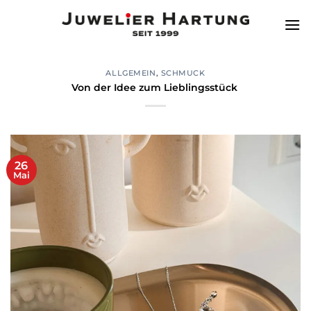
Zum
Inhalt
springen
ALLGEMEIN
,
SCHMUCK
Von der Idee zum Lieblingsstück ️
26
Mai