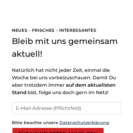
NEUES - FRISCHES - INTERESSANTES
Bleib mit uns gemeinsam
aktuell!
Natürlich hat nicht jeder Zeit, einmal die
Woche bei uns vorbeizuschauen. Damit Du
aber trotzdem immer
auf dem aktuellsten
Stand
bist, folge uns doch gern im Netz!
Bitte beachte unsere
Datenschutzerklärung
.
Bitte lasse dieses Feld leer.
Bitte lasse dieses Feld leer.