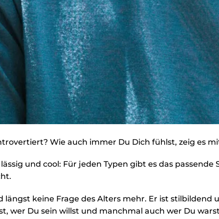
introvertiert? Wie auch immer Du Dich fühlst, zeig es m
lässig und cool: Für jeden Typen gibt es das passende 
ht.
längst keine Frage des Alters mehr. Er ist stilbildend 
st, wer Du sein willst und manchmal auch wer Du warst