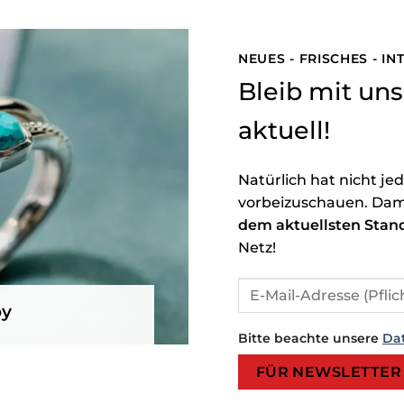
NEUES - FRISCHES - I
Bleib mit u
aktuell!
Natürlich hat nicht je
vorbeizuschauen. Dam
dem aktuellsten Stan
Netz!
by
Bitte beachte unsere
Da
Bitte lasse dieses Feld leer.
Bitte lasse dieses Feld leer.