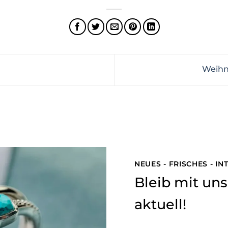
‍ Weih
NEUES - FRISCHES - I
Bleib mit u
aktuell!