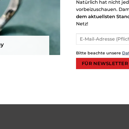
Natürlich hat nicht je
vorbeizuschauen. Dam
dem aktuellsten Stan
Netz!
by
Bitte beachte unsere
Da
Bitte lasse dieses Feld leer.
Bitte lasse dieses Feld leer.