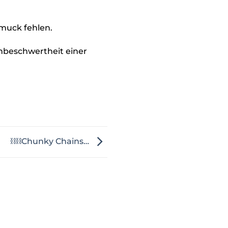
muck fehlen.
Unbeschwertheit einer
⛓⛓Chunky Chains…