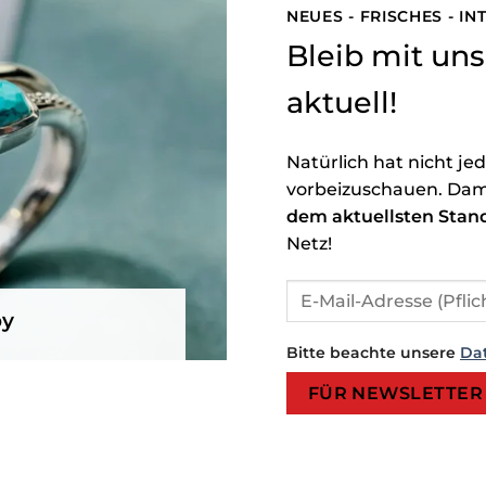
NEUES - FRISCHES - I
Bleib mit u
aktuell!
Natürlich hat nicht je
vorbeizuschauen. Dam
dem aktuellsten Stan
Netz!
by
Bitte beachte unsere
Da
Bitte lasse dieses Feld leer.
Bitte lasse dieses Feld leer.