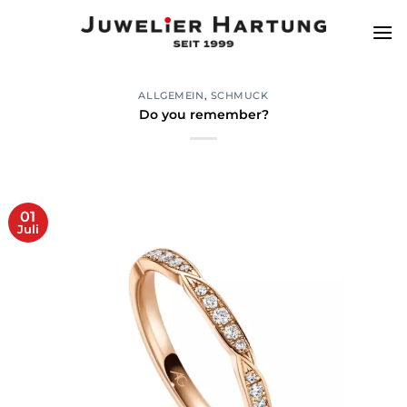
Zum
Inhalt
springen
ALLGEMEIN
,
SCHMUCK
Do you remember?
01
Juli