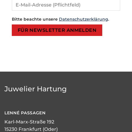
Bitte beachte unsere
Datenschutzerklärung
.
Bitte lasse dieses Feld leer.
Bitte lasse dieses Feld leer.
Juwelier Hartung
LENNÉ
PASSAGEN
Karl-Marx-Straße 192
15230 Frankfurt (Oder)