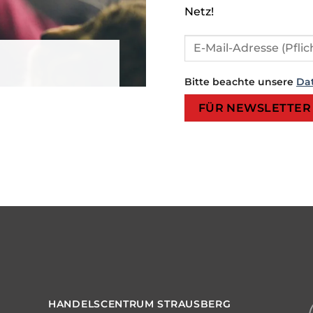
Netz!
Bitte beachte unsere
Da
Bitte lasse dieses Feld leer.
Bitte lasse dieses Feld leer.
HANDELSCENTRUM STRAUSBERG