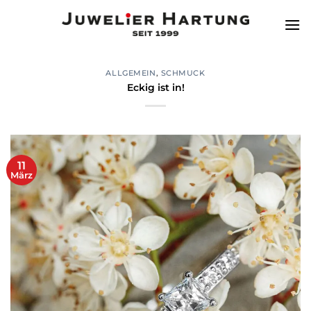
Zum
Inhalt
springen
ALLGEMEIN
,
SCHMUCK
Eckig ist in!
11
März