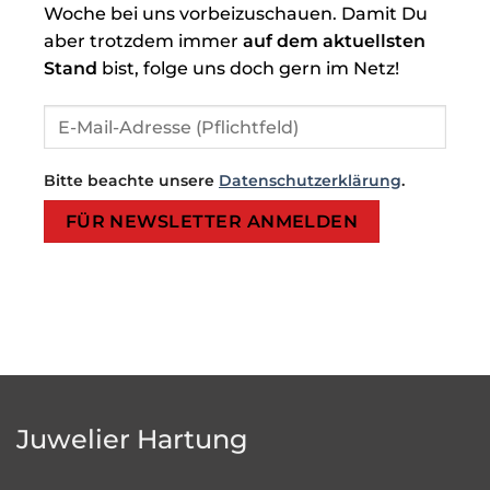
Woche bei uns vorbeizuschauen. Damit Du
aber trotzdem immer
auf dem aktuellsten
Stand
bist, folge uns doch gern im Netz!
Bitte beachte unsere
Datenschutzerklärung
.
Bitte lasse dieses Feld leer.
Bitte lasse dieses Feld leer.
Juwelier Hartung