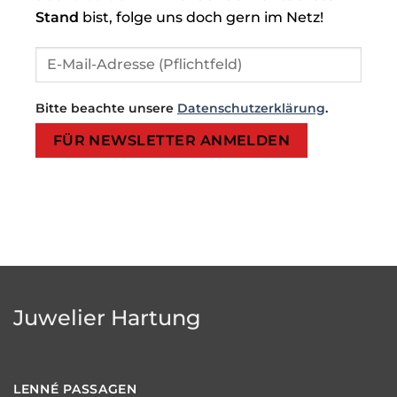
Stand
bist, folge uns doch gern im Netz!
Bitte beachte unsere
Datenschutzerklärung
.
Bitte lasse dieses Feld leer.
Bitte lasse dieses Feld leer.
Juwelier Hartung
LENNÉ
PASSAGEN