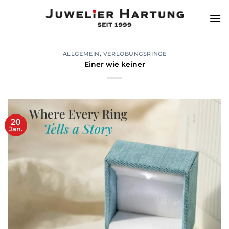
Zum
Inhalt
springen
ALLGEMEIN
,
VERLOBUNGSRINGE
Einer wie keiner
20
Jan.