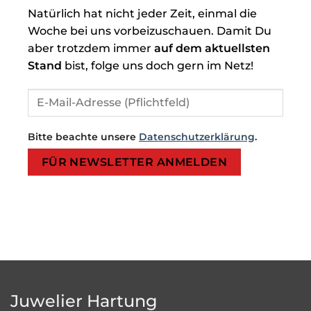
Natürlich hat nicht jeder Zeit, einmal die
Woche bei uns vorbeizuschauen. Damit Du
aber trotzdem immer
auf dem aktuellsten
Stand
bist, folge uns doch gern im Netz!
Bitte beachte unsere
Datenschutzerklärung
.
Bitte lasse dieses Feld leer.
Bitte lasse dieses Feld leer.
Juwelier Hartung