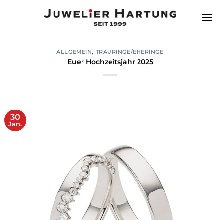
Zum
Inhalt
springen
ALLGEMEIN
,
TRAURINGE/EHERINGE
Euer Hochzeitsjahr 2025
30
Jan.