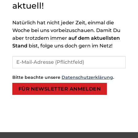
aktuell!
Natürlich hat nicht jeder Zeit, einmal die
Woche bei uns vorbeizuschauen. Damit Du
aber trotzdem immer
auf dem aktuellsten
Stand
bist, folge uns doch gern im Netz!
Bitte beachte unsere
Datenschutzerklärung
.
Bitte lasse dieses Feld leer.
Bitte lasse dieses Feld leer.