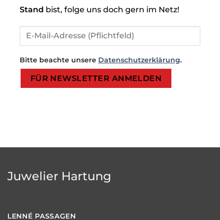
Stand
bist, folge uns doch gern im Netz!
Bitte beachte unsere
Datenschutzerklärung
.
Bitte lasse dieses Feld leer.
Bitte lasse dieses Feld leer.
Juwelier Hartung
LENNÉ
PASSAGEN