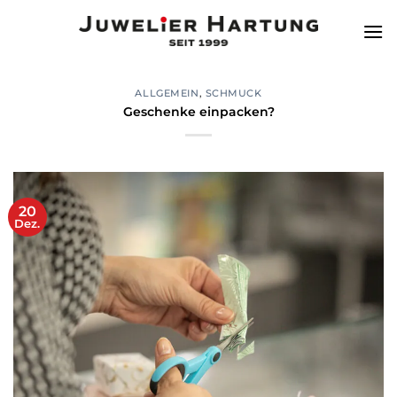
Zum
Inhalt
springen
ALLGEMEIN
,
SCHMUCK
Geschenke einpacken?
20
Dez.