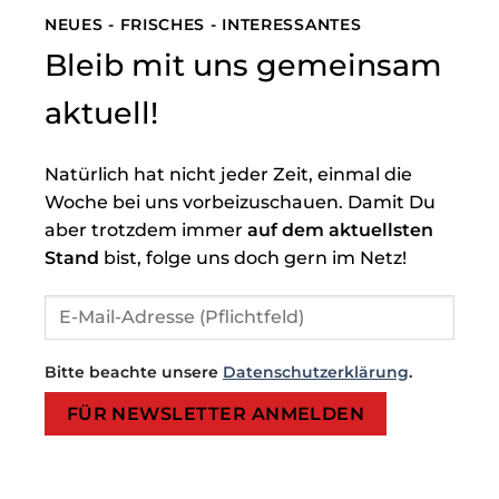
NEUES - FRISCHES - INTERESSANTES
Bleib mit uns gemeinsam
aktuell!
Natürlich hat nicht jeder Zeit, einmal die
Woche bei uns vorbeizuschauen. Damit Du
aber trotzdem immer
auf dem aktuellsten
Stand
bist, folge uns doch gern im Netz!
Bitte beachte unsere
Datenschutzerklärung
.
Bitte lasse dieses Feld leer.
Bitte lasse dieses Feld leer.