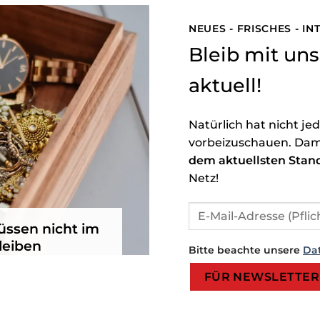
NEUES - FRISCHES - I
Bleib mit u
aktuell!
Natürlich hat nicht je
vorbeizuschauen. Dam
dem aktuellsten Stan
Netz!
ssen nicht im
leiben
Bitte beachte unsere
Da
Bitte lasse dieses Feld leer.
Bitte lasse dieses Feld leer.