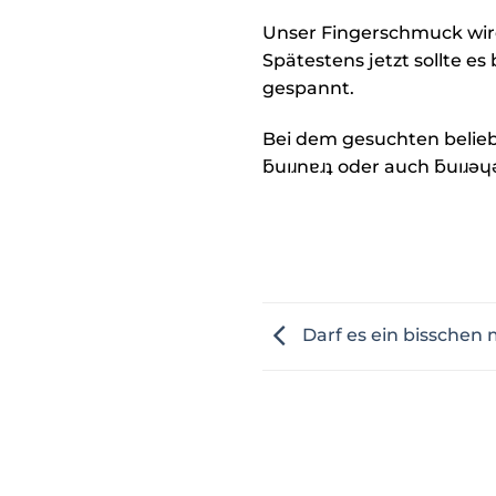
Unser Fingerschmuck wird
Spätestens jetzt sollte es
gespannt.
Bei dem gesuchten belieb
ƃuıɹnɐɹʇ oder auch ƃuıɹǝɥ
Darf es ein bisschen 