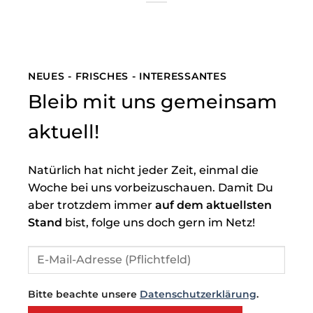
NEUES - FRISCHES - INTERESSANTES
Bleib mit uns gemeinsam
aktuell!
Natürlich hat nicht jeder Zeit, einmal die
Woche bei uns vorbeizuschauen. Damit Du
aber trotzdem immer
auf dem aktuellsten
Stand
bist, folge uns doch gern im Netz!
Bitte beachte unsere
Datenschutzerklärung
.
Bitte lasse dieses Feld leer.
Bitte lasse dieses Feld leer.