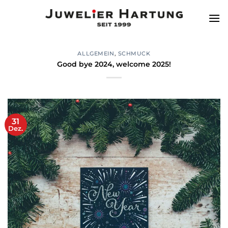
Zum
Inhalt
springen
ALLGEMEIN
,
SCHMUCK
Good bye 2024, welcome 2025!
31
Dez.