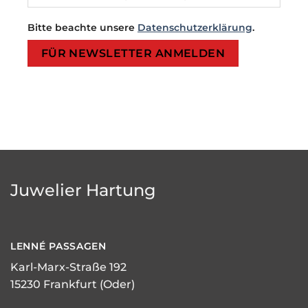
Bitte beachte unsere
Datenschutzerklärung
.
Bitte lasse dieses Feld leer.
Bitte lasse dieses Feld leer.
Juwelier Hartung
LENNÉ
PASSAGEN
Karl-Marx-Straße 192
15230 Frankfurt (Oder)