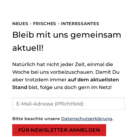
NEUES - FRISCHES - INTERESSANTES
Bleib mit uns gemeinsam
aktuell!
Natürlich hat nicht jeder Zeit, einmal die
Woche bei uns vorbeizuschauen. Damit Du
aber trotzdem immer
auf dem aktuellsten
Stand
bist, folge uns doch gern im Netz!
Bitte beachte unsere
Datenschutzerklärung
.
Bitte lasse dieses Feld leer.
Bitte lasse dieses Feld leer.