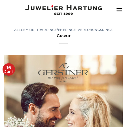
Zum
Inhalt
springen
ALLGEMEIN
,
TRAURINGE/EHERINGE
,
VERLOBUNGSRINGE
Gravur
16
Juni