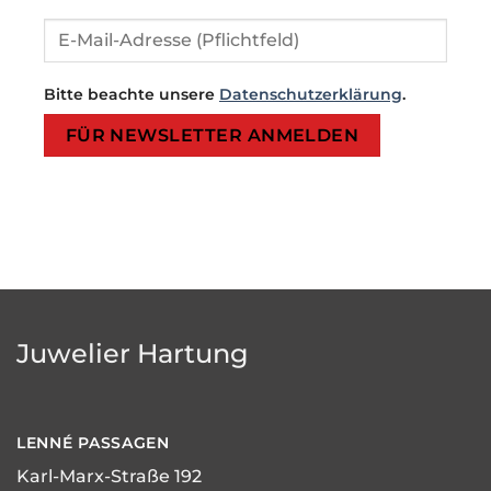
Bitte beachte unsere
Datenschutzerklärung
.
Bitte lasse dieses Feld leer.
Bitte lasse dieses Feld leer.
Juwelier Hartung
LENNÉ
PASSAGEN
Karl-Marx-Straße 192