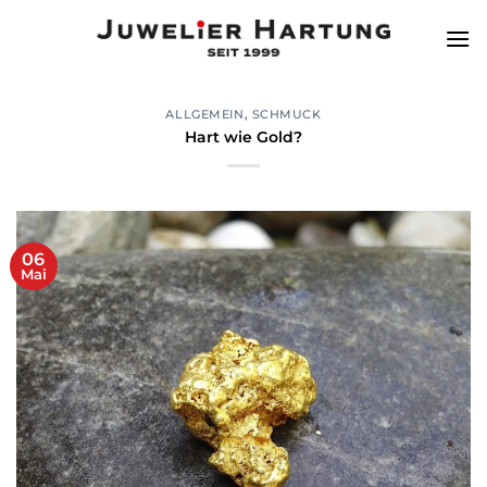
Zum
Inhalt
springen
ALLGEMEIN
,
SCHMUCK
Hart wie Gold?
06
Mai