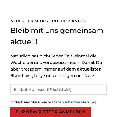
NEUES - FRISCHES - INTERESSANTES
Bleib mit uns gemeinsam
aktuell!
Natürlich hat nicht jeder Zeit, einmal die
Woche bei uns vorbeizuschauen. Damit Du
aber trotzdem immer
auf dem aktuellsten
Stand
bist, folge uns doch gern im Netz!
Bitte beachte unsere
Datenschutzerklärung
.
Bitte lasse dieses Feld leer.
Bitte lasse dieses Feld leer.