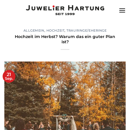
Zum
Inhalt
springen
ALLGEMEIN
,
HOCHZEIT
,
TRAURINGE/EHERINGE
Hochzeit im Herbst? Warum das ein guter Plan
ist?
21
Sep.