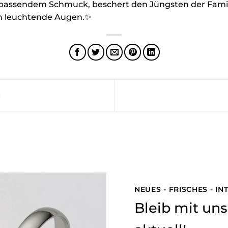
passendem Schmuck, beschert den Jüngsten der Famil
ch leuchtende Augen.✨
e
NEUES - FRISCHES - I
Bleib mit u