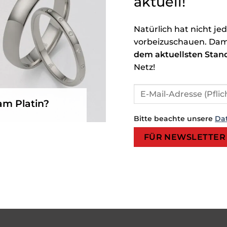
aktuell!
Natürlich hat nicht je
vorbeizuschauen. Dam
dem aktuellsten Stan
Netz!
am Platin?
Bitte beachte unsere
Da
Bitte lasse dieses Feld leer.
Bitte lasse dieses Feld leer.