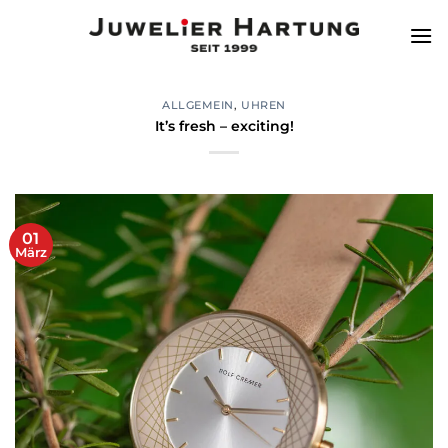
Zum
Inhalt
springen
ALLGEMEIN
,
UHREN
It’s fresh – exciting!
01
März