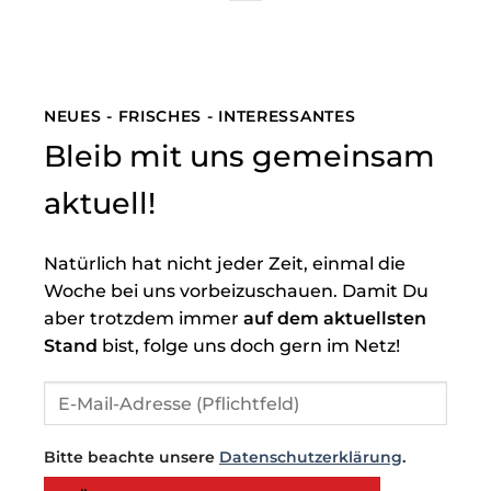
NEUES - FRISCHES - INTERESSANTES
Bleib mit uns gemeinsam
aktuell!
Natürlich hat nicht jeder Zeit, einmal die
Woche bei uns vorbeizuschauen. Damit Du
aber trotzdem immer
auf dem aktuellsten
Stand
bist, folge uns doch gern im Netz!
Bitte beachte unsere
Datenschutzerklärung
.
Bitte lasse dieses Feld leer.
Bitte lasse dieses Feld leer.