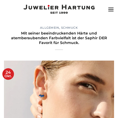
Zum
Inhalt
springen
ALLGEMEIN
,
SCHMUCK
Mit seiner beeindruckenden Härte und
atemberaubenden Farbvielfalt ist der Saphir DER
Favorit für Schmuck.
24
Okt.