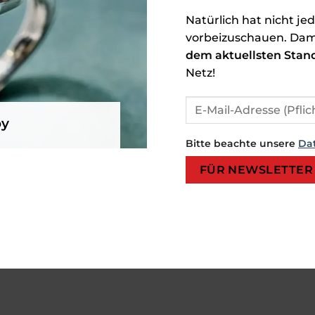
Natürlich hat nicht je
vorbeizuschauen. Dam
dem aktuellsten Stan
Netz!
by
Bitte beachte unsere
Da
Bitte lasse dieses Feld leer.
Bitte lasse dieses Feld leer.