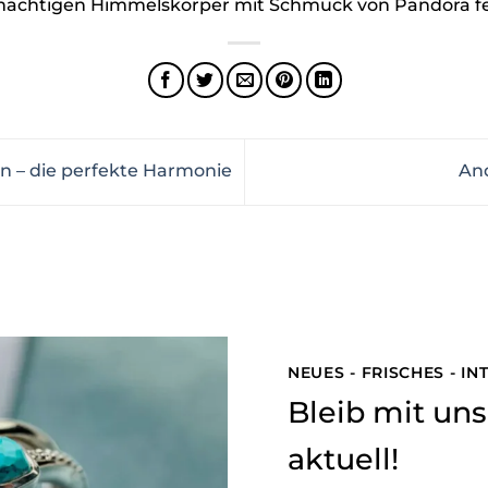
i mächtigen Himmelskörper mit Schmuck von Pandora fe
 – die perfekte Harmonie
An
NEUES - FRISCHES - I
Bleib mit u
aktuell!