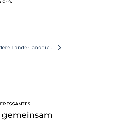
iern.
dere Länder, andere…
NTERESSANTES
ns gemeinsam