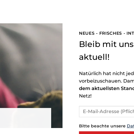
NEUES - FRISCHES - I
Bleib mit u
aktuell!
Natürlich hat nicht je
vorbeizuschauen. Dam
dem aktuellsten Stan
Netz!
Bitte beachte unsere
Da
Bitte lasse dieses Feld leer.
Bitte lasse dieses Feld leer.