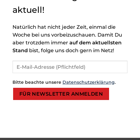
aktuell!
Natürlich hat nicht jeder Zeit, einmal die
Woche bei uns vorbeizuschauen. Damit Du
aber trotzdem immer
auf dem aktuellsten
Stand
bist, folge uns doch gern im Netz!
Bitte beachte unsere
Datenschutzerklärung
.
Bitte lasse dieses Feld leer.
Bitte lasse dieses Feld leer.