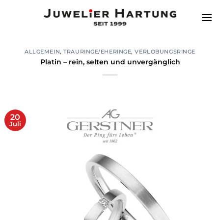
Zum
Inhalt
springen
ALLGEMEIN
,
TRAURINGE/EHERINGE
,
VERLOBUNGSRINGE
Platin – rein, selten und unvergänglich
20
Juli