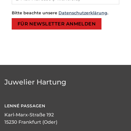
Bitte beachte unsere
Datenschutzerklärung
.
Bitte lasse dieses Feld leer.
Bitte lasse dieses Feld leer.
Juwelier Hartung
LENNÉ
PASSAGEN
Karl-Marx-Straße 192
15230 Frankfurt (Oder)