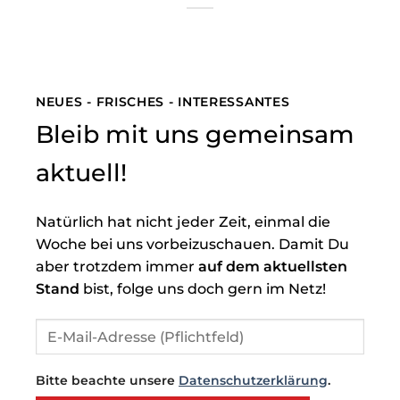
NEUES - FRISCHES - INTERESSANTES
Bleib mit uns gemeinsam
aktuell!
Natürlich hat nicht jeder Zeit, einmal die
Woche bei uns vorbeizuschauen. Damit Du
aber trotzdem immer
auf dem aktuellsten
Stand
bist, folge uns doch gern im Netz!
Bitte beachte unsere
Datenschutzerklärung
.
Bitte lasse dieses Feld leer.
Bitte lasse dieses Feld leer.