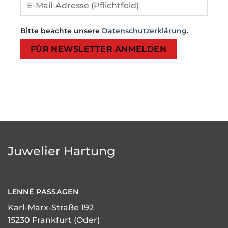
Bitte beachte unsere
Datenschutzerklärung
.
Bitte lasse dieses Feld leer.
Bitte lasse dieses Feld leer.
Juwelier Hartung
LENNÉ
PASSAGEN
Karl-Marx-Straße 192
15230 Frankfurt (Oder)