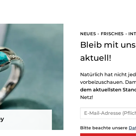
NEUES - FRISCHES - I
Bleib mit u
aktuell!
Natürlich hat nicht je
vorbeizuschauen. Dam
dem aktuellsten Stan
Netz!
by
Bitte beachte unsere
Da
Bitte lasse dieses Feld leer.
Bitte lasse dieses Feld leer.