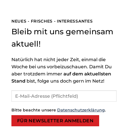
NEUES - FRISCHES - INTERESSANTES
Bleib mit uns gemeinsam
aktuell!
Natürlich hat nicht jeder Zeit, einmal die
Woche bei uns vorbeizuschauen. Damit Du
aber trotzdem immer
auf dem aktuellsten
Stand
bist, folge uns doch gern im Netz!
Bitte beachte unsere
Datenschutzerklärung
.
Bitte lasse dieses Feld leer.
Bitte lasse dieses Feld leer.