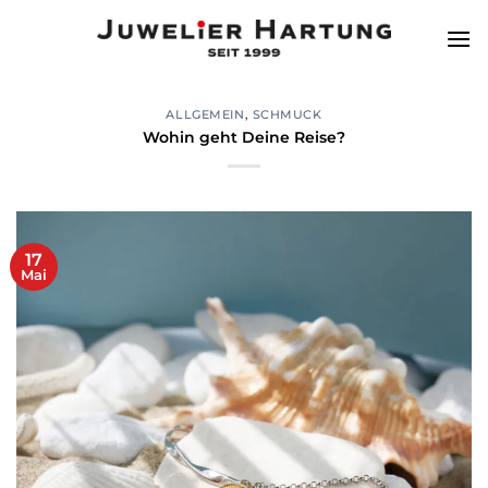
Zum
Inhalt
springen
ALLGEMEIN
,
SCHMUCK
Wohin geht Deine Reise?
17
Mai