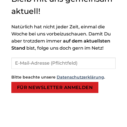
aktuell!
Natürlich hat nicht jeder Zeit, einmal die
Woche bei uns vorbeizuschauen. Damit Du
aber trotzdem immer
auf dem aktuellsten
Stand
bist, folge uns doch gern im Netz!
Bitte beachte unsere
Datenschutzerklärung
.
Bitte lasse dieses Feld leer.
Bitte lasse dieses Feld leer.