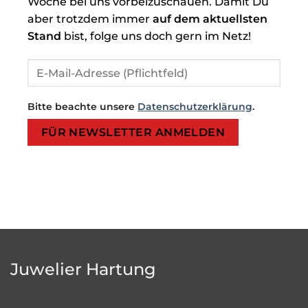
Woche bei uns vorbeizuschauen. Damit Du
aber trotzdem immer
auf dem aktuellsten
Stand
bist, folge uns doch gern im Netz!
Bitte beachte unsere
Datenschutzerklärung
.
Bitte lasse dieses Feld leer.
Bitte lasse dieses Feld leer.
Juwelier Hartung