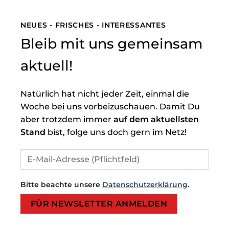
NEUES - FRISCHES - INTERESSANTES
Bleib mit uns gemeinsam
aktuell!
Natürlich hat nicht jeder Zeit, einmal die
Woche bei uns vorbeizuschauen. Damit Du
aber trotzdem immer
auf dem aktuellsten
Stand
bist, folge uns doch gern im Netz!
Bitte beachte unsere
Datenschutzerklärung
.
Bitte lasse dieses Feld leer.
Bitte lasse dieses Feld leer.